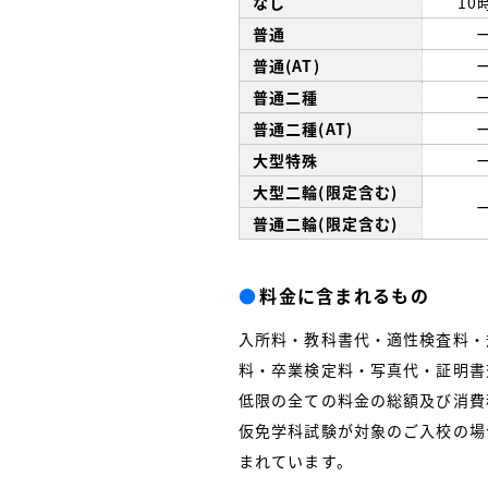
なし
10
普通
普通(AT)
普通二種
普通二種(AT)
大型特殊
大型二輪(限定含む)
普通二輪(限定含む)
●
料金に含まれるもの
入所料・教科書代・適性検査料・
料・卒業検定料・写真代・証明書
低限の全ての料金の総額及び消費
仮免学科試験が対象のご入校の場合
まれています。