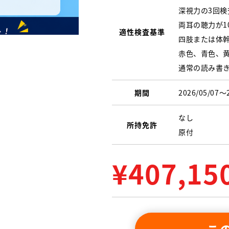
深視力の3回
両耳の聴力が1
適性検査基準
四肢または体
赤色、青色、
通常の読み書
期間
2026/05/07〜
なし
所持免許
原付
¥
407,15