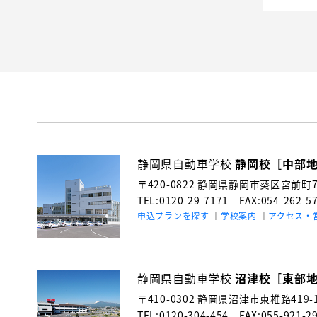
静岡県自動車学校
静岡校［中部
〒420-0822
静岡県静岡市葵区宮前町71
TEL:0120-29-7171
FAX:054-262-5
申込プランを探す
学校案内
アクセス・
静岡県自動車学校
沼津校［東部
〒410-0302
静岡県沼津市東椎路419-
TEL:0120-304-454
FAX:055-921-2