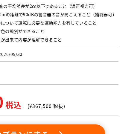
検査の平均誤差が2㎝以下であること（矯正視力可）
0mの距離で90dBの警音器の音が聞こえること（補聴器可）
幹について運転に必要な運動能力を有していること
黄色の識別ができること
きが出来て内容が理解できること
2026/09/30
0
税込
(¥
367,500
税抜)