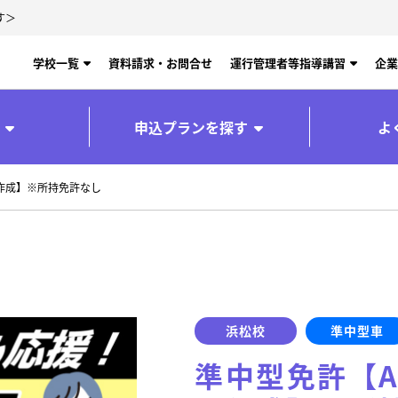
す＞
学校一覧
資料請求・お問合せ
運行管理者等指導講習
企業
申込プランを探す
よ
作成】※所持免許なし
浜松校
準中型車
準中型免許【