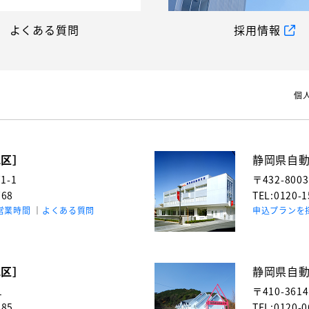
よくある質問
採用情報
個
地区］
静岡県自
-1
〒432-800
768
TEL:0120-
営業時間
よくある質問
申込プランを
地区］
静岡県自
1
〒410-361
985
TEL:0120-