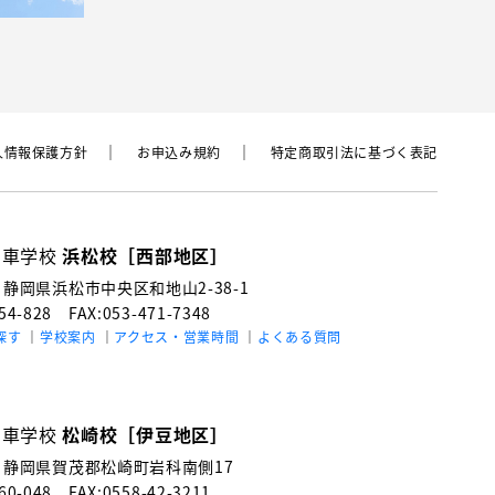
⼈情報保護⽅針
お申込み規約
特定商取引法に基づく表記
動車学校
浜松校［西部地区］
3
静岡県浜松市中央区和地山2-38-1
154-828
FAX:053-471-7348
探す
学校案内
アクセス・営業時間
よくある質問
動車学校
松崎校［伊豆地区］
4
静岡県賀茂郡松崎町岩科南側17
060-048
FAX:0558-42-3211