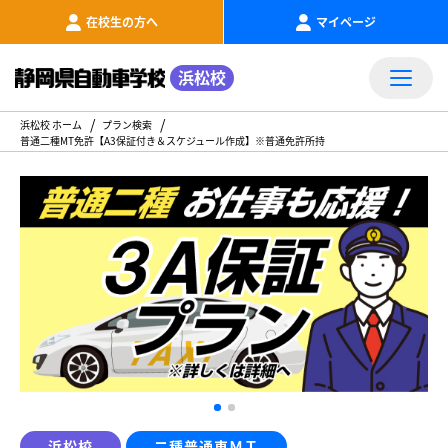
在校生の方へ
マイページ
浜松校
浜松校 ホーム
プラン検索
普通二種MT免許【A3保証付き＆スケジュール作成】※普通免許所持
浜松校
二種普通車ＭＴ