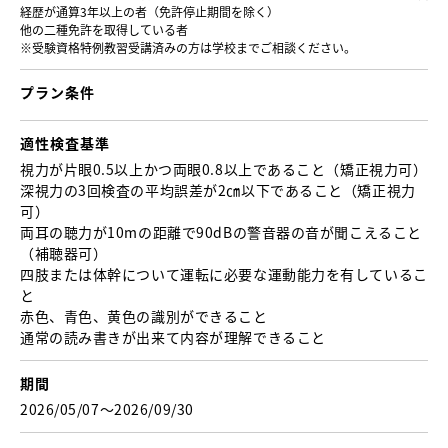
経歴が通算3年以上の者（免許停止期間を除く）
他の二種免許を取得している者
※受験資格特例教習受講済みの方は学校までご相談ください。
プラン条件
適性検査基準
視力が片眼0.5以上かつ両眼0.8以上であること （矯正視力可）
深視力の3回検査の平均誤差が2㎝以下であること（矯正視力
可）
両耳の聴力が10mの距離で90dBの警音器の音が聞こえること
（補聴器可）
四肢または体幹について運転に必要な運動能力を有しているこ
と
赤色、青色、黄色の識別ができること
通常の読み書きが出来て内容が理解できること
期間
2026/05/07〜2026/09/30