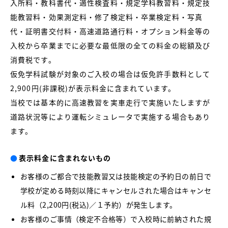
入所料・教科書代・適性検査料・規定学科教習料・規定技
能教習料・効果測定料・修了検定料・卒業検定料・写真
代・証明書交付料・高速道路通行料・オプション料金等の
入校から卒業までに必要な最低限の全ての料金の総額及び
消費税です。
仮免学科試験が対象のご入校の場合は仮免許手数料として
2,900円(非課税)が表示料金に含まれています。
当校では基本的に高速教習を実車走行で実施いたしますが
道路状況等により運転シミュレータで実施する場合もあり
ます。
●
表示料金に含まれないもの
お客様のご都合で技能教習又は技能検定の予約日の前日で
学校が定める時刻以降にキャンセルされた場合はキャンセ
ル料（2,200円(税込)／１予約）が発生します。
お客様のご事情（検定不合格等）で入校時に前納された規