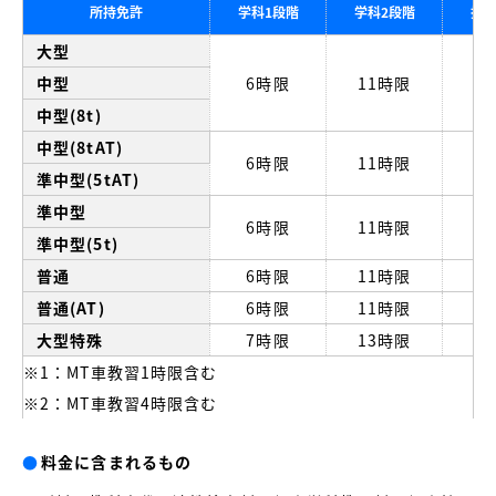
所持免許
学科1段階
学科2段階
技能
大型
中型
6時限
11時限
3
中型(8t)
中型(8tAT)
6時限
11時限
3
準中型(5tAT)
準中型
6時限
11時限
3
準中型(5t)
普通
6時限
11時限
3
普通(AT)
6時限
11時限
3
大型特殊
7時限
13時限
1
※1：MT車教習1時限含む
※2：MT車教習4時限含む
●
料金に含まれるもの