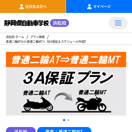
在校生の方へ
マイページ
浜松校
浜松校 ホーム
プラン検索
普通二輪ATから普通二輪MTへ【A3保証＆スケジュール作成】
浜松校
審査：普通二輪MT