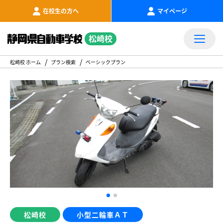
在校生の方へ
マイページ
松崎校
松崎校 ホーム
プラン検索
ベーシックプラン
松崎校
小型二輪車ＡＴ