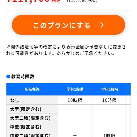
税込
(¥
107,000
税抜)
このプランにする
※関係諸法令等の改定により表示金額が予告なしに変更さ
れる可能性があります。あらかじめご了承ください。
●
教習時限数
所持免許
学科1段階
学科2段階
なし
10時限
16時限
大型(限定含む)
大型二種(限定含む)
中型(限定含む)
中型二種(限定含む)
ー
1時限