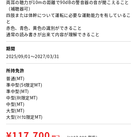
両耳の聴力が10mの距離で90dBの警音器の音が聞こえること
（補聴器可）
四肢または体幹について運転に必要な運動能力を有しているこ
と
赤色、青色、黄色の識別ができること
通常の読み書きが出来て内容が理解できること
期間
2025/09/01〜2027/03/31
所持免許
普通(MT)
準中型(5t限定MT)
準中型(MT)
中型(8t限定MT)
中型(MT)
大型(MT)
大型(ﾏｲｸﾛ限定MT)
¥
117,700