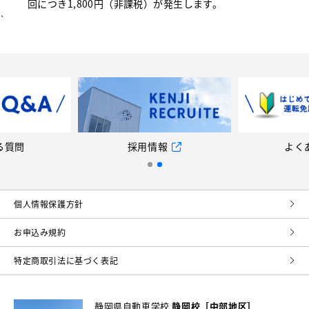
回につき1,800円（非課税）が発生します。
`
る質問
採用情報
よく
個⼈情報保護⽅針
お申込み規約
特定商取引法に基づく表記
静岡県自動車学校
静岡校［中部地区］