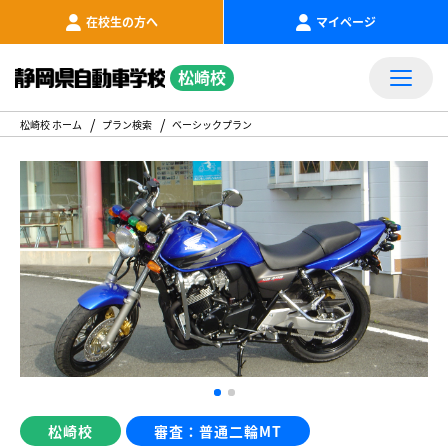
在校生の方へ
マイページ
松崎校
松崎校 ホーム
プラン検索
ベーシックプラン
松崎校
審査：普通二輪MT