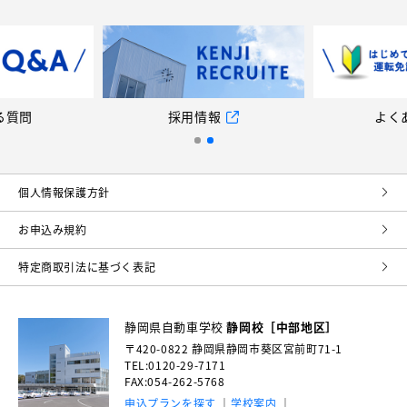
る質問
採用情報
よく
個⼈情報保護⽅針
お申込み規約
特定商取引法に基づく表記
静岡県自動車学校
静岡校［中部地区］
〒420-0822
静岡県静岡市葵区宮前町71-1
TEL:0120-29-7171
FAX:054-262-5768
申込プランを探す
学校案内