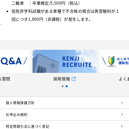
二輪車 ：卒業検定/5,500円（税込）
仮免許学科試験がある車種で不合格の場合は再受験料が１
回につき1,800円（非課税）が発生します。
`
る質問
採用情報
よく
個⼈情報保護⽅針
お申込み規約
特定商取引法に基づく表記