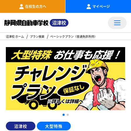
在校生の方へ
マイページ
沼津校
沼津校 ホーム
プラン検索
ベーシックプラン（普通免許所持）
沼津校
大型特殊