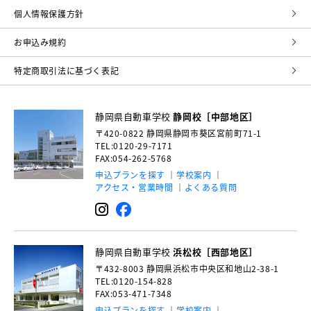
個⼈情報保護⽅針
お申込み規約
特定商取引法に基づく表記
静岡県自動車学校
静岡校［中部地区］
〒420-0822
静岡県静岡市葵区宮前町71-1
TEL:0120-29-7171
FAX:054-262-5768
申込プランを探す
学校案内
アクセス・営業時間
よくある質問
静岡県自動車学校
浜松校［西部地区］
〒432-8003
静岡県浜松市中央区和地山2-38-1
TEL:0120-154-828
FAX:053-471-7348
申込プランを探す
学校案内