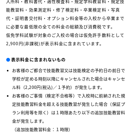
入所料・教科書代・適性検査料・規定学科教習料・規定技
能教習料・効果測定料・修了検定料・卒業検定料・写真
代・証明書交付料・オプション料金等の入校から卒業まで
に必要な最低限の全ての料金の総額及び消費税です。
仮免学科試験が対象のご入校の場合は仮免許手数料として
2,900円(非課税)が表示料金に含まれています。
●
表示料金に含まれないもの
お客様のご都合で技能教習又は技能検定の予約日の前日で
学校が定める時刻以降にキャンセルされた場合はキャンセ
ル料（2,200円(税込)／１予約）が発生します。
お客様のご事情（検定不合格等）で入校時に前納された規
定技能教習料金を超える技能教習が発生した場合（保証プ
ラン利用等を除く）は１時限あたり以下の追加技能教習料
金が発生します。
（追加技能教習料金：１時限）