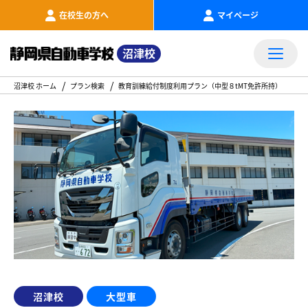
在校生の方へ
マイページ
沼津校
沼津校 ホーム
プラン検索
教育訓練給付制度利用プラン（中型８tMT免許所持）
沼津校
大型車