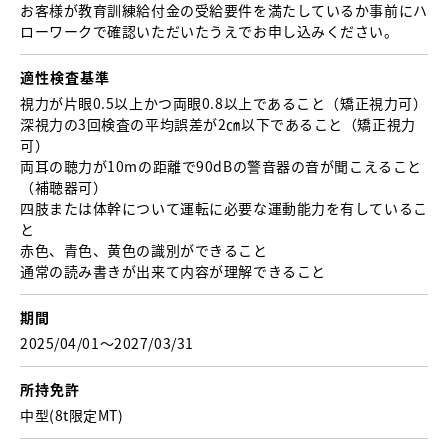
お客様が教育訓練給付金の受給要件を満たしているか事前にハ
ローワークで確認いただいたうえでお申し込みください。
適性検査基準
視力が片眼0.5以上かつ両眼0.8以上であること （矯正視力可）
深視力の3回検査の平均誤差が2㎝以下であること（矯正視力
可）
両耳の聴力が10mの距離で90dBの警音器の音が聞こえること
（補聴器可）
四肢または体幹について運転に必要な運動能力を有しているこ
と
赤色、青色、黄色の識別ができること
通常の読み書きが出来て内容が理解できること
期間
2025/04/01〜2027/03/31
所持免許
中型(8t限定MT)