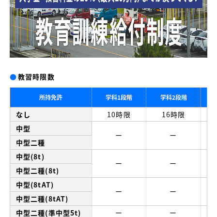
●
教習時限数
所持免許
学科1段階
学科2段階
なし
10時限
16時限
中型
ー
ー
中型二種
中型(8t)
ー
ー
中型二種(8t)
中型(8tAT)
ー
ー
中型二種(8tAT)
中型二種(準中型5t)
ー
ー