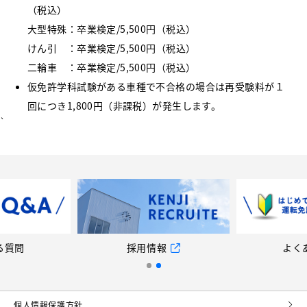
（税込）
大型特殊：卒業検定/5,500円（税込）
けん引 ：卒業検定/5,500円（税込）
二輪車 ：卒業検定/5,500円（税込）
仮免許学科試験がある車種で不合格の場合は再受験料が１
回につき1,800円（非課税）が発生します。
`
る質問
採用情報
よく
個⼈情報保護⽅針