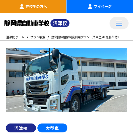
在校生の方へ
マイページ
沼津校
沼津校 ホーム
プラン検索
教育訓練給付制度利用プラン（準中型MT免許所持）
沼津校
大型車