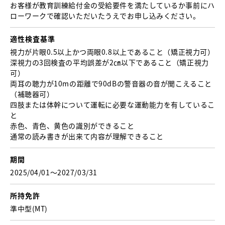
お客様が教育訓練給付金の受給要件を満たしているか事前にハ
ローワークで確認いただいたうえでお申し込みください。
適性検査基準
視力が片眼0.5以上かつ両眼0.8以上であること （矯正視力可）
深視力の3回検査の平均誤差が2㎝以下であること（矯正視力
可）
両耳の聴力が10mの距離で90dBの警音器の音が聞こえること
（補聴器可）
四肢または体幹について運転に必要な運動能力を有しているこ
と
赤色、青色、黄色の識別ができること
通常の読み書きが出来て内容が理解できること
期間
2025/04/01〜2027/03/31
所持免許
準中型(MT)