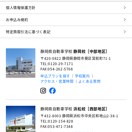
個⼈情報保護⽅針
お申込み規約
特定商取引法に基づく表記
静岡県自動車学校
静岡校［中部地区］
〒420-0822
静岡県静岡市葵区宮前町71-1
TEL:0120-29-7171
FAX:054-262-5768
申込プランを探す
学校案内
アクセス・営業時間
よくある質問
静岡県自動車学校
浜松校［西部地区］
〒432-8003
静岡県浜松市中央区和地山2-38-1
TEL:0120-154-828
FAX:053-471-7348