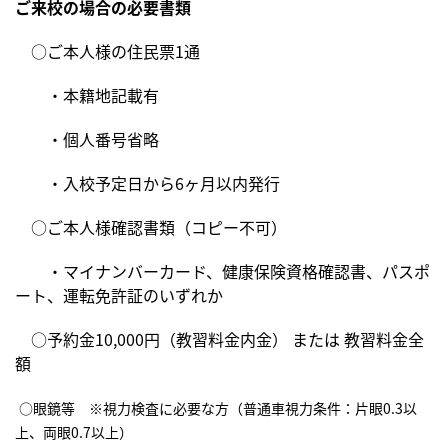
ご来校の場合の必要書類
　○ご本人様の住民票1通　
　　・本籍地記載有
　　・個人番号省略
　　・入校予定日から6ヶ月以内発行
　○ご本人様確認書類（コピー不可）
　　・マイナンバーカード、健康保険資格確認書、パスポ
ート、運転免許証のいずれか
　○予約金10,000円（教習料金内金） または 教習料金全
額
○眼鏡等　※視力検査に必要な方（普通車視力条件：片眼0.3以
上、両眼0.7以上）　