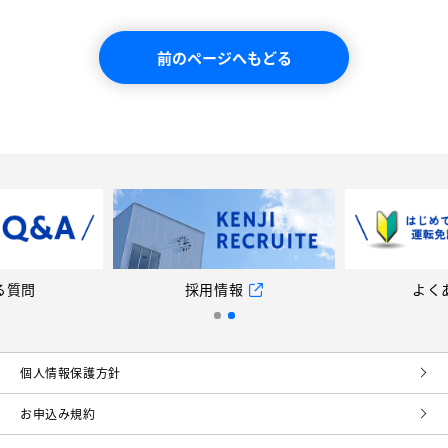
前のページへもどる
る質問
採用情報
よく
個⼈情報保護⽅針
お申込み規約